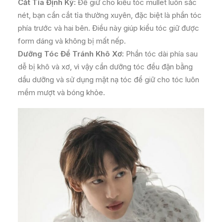
Cắt Tỉa Định Kỳ:
Để giữ cho kiểu tóc mullet luôn sắc
nét, bạn cần cắt tỉa thường xuyên, đặc biệt là phần tóc
phía trước và hai bên. Điều này giúp kiểu tóc giữ được
form dáng và không bị mất nếp.
Dưỡng Tóc Để Tránh Khô Xơ:
Phần tóc dài phía sau
dễ bị khô và xơ, vì vậy cần dưỡng tóc đều đặn bằng
dầu dưỡng và sử dụng mặt nạ tóc để giữ cho tóc luôn
mềm mượt và bóng khỏe.