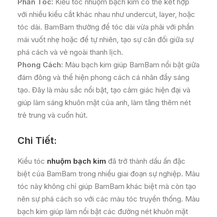
Phần Tóc:
Kiểu tóc nhuộm bạch kim có thể kết hợp
với nhiều kiểu cắt khác nhau như undercut, layer, hoặc
tóc dài. BamBam thường để tóc dài vừa phải với phần
mái vuốt nhẹ hoặc để tự nhiên, tạo sự cân đối giữa sự
phá cách và vẻ ngoài thanh lịch.
Phong Cách:
Màu bạch kim giúp BamBam nổi bật giữa
đám đông và thể hiện phong cách cá nhân đầy sáng
tạo. Đây là màu sắc nổi bật, tạo cảm giác hiện đại và
giúp làm sáng khuôn mặt của anh, làm tăng thêm nét
trẻ trung và cuốn hút.
Chi Tiết:
Kiểu tóc
nhuộm bạch kim
đã trở thành dấu ấn đặc
biệt của BamBam trong nhiều giai đoạn sự nghiệp. Màu
tóc này không chỉ giúp BamBam khác biệt mà còn tạo
nên sự phá cách so với các màu tóc truyền thống. Màu
bạch kim giúp làm nổi bật các đường nét khuôn mặt