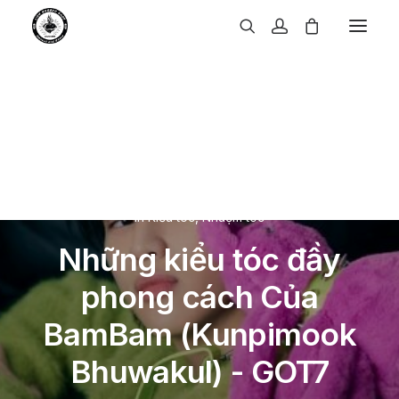
In
Kiểu tóc
,
Nhuộm tóc
Những kiểu tóc đầy
phong cách Của
BamBam (Kunpimook
Bhuwakul) - GOT7