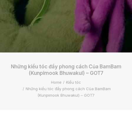
Những kiểu tóc đầy phong cách Của BamBam
(Kunpimook Bhuwakul) – GOT7
Home
Kiểu tóc
Những kiểu tóc đầy phong cách Của BamBam
(Kunpimook Bhuwakul) – GOT7