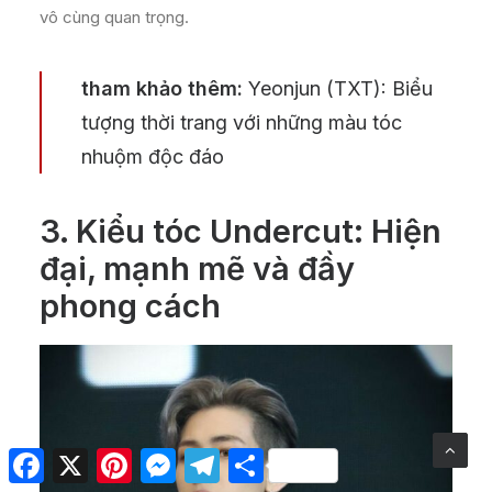
vô cùng quan trọng.
tham khảo thêm:
Yeonjun (TXT): Biểu
tượng thời trang với những màu tóc
nhuộm độc đáo
3. Kiểu tóc Undercut: Hiện
đại, mạnh mẽ và đầy
phong cách
Facebook
X
Pinterest
Messenger
Telegram
Share