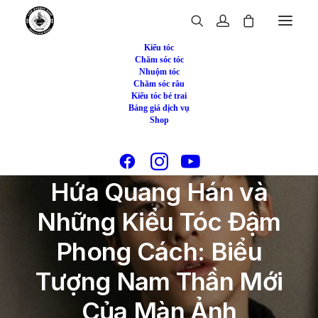
Kiểu tóc
Chăm sóc tóc
Nhuộm tóc
Chăm sóc râu
Kiểu tóc bé trai
Bảng giá dịch vụ
Shop
In
Kiểu tóc
Hứa Quang Hán và
Những Kiểu Tóc Đậm
Phong Cách: Biểu
Tượng Nam Thần Mới
Của Màn Ảnh