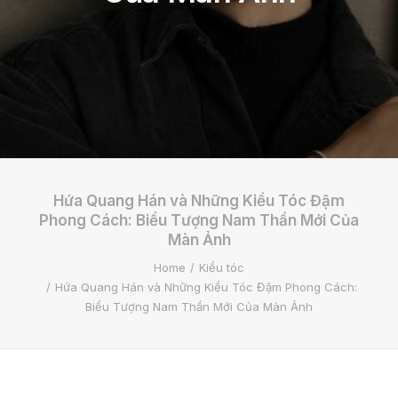
Hứa Quang Hán và Những Kiểu Tóc Đậm
Phong Cách: Biểu Tượng Nam Thần Mới Của
Màn Ảnh
Home
Kiểu tóc
Hứa Quang Hán và Những Kiểu Tóc Đậm Phong Cách:
Biểu Tượng Nam Thần Mới Của Màn Ảnh