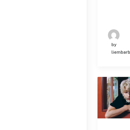
Date
Tháng 12 2
Tháng 10 2
by
Tháng 9 20
liembar
Tháng 8 20
Tháng 8 20
Tags
Brad Pitt
N
Cha Eun Woo (
Chăm sóc tóc 