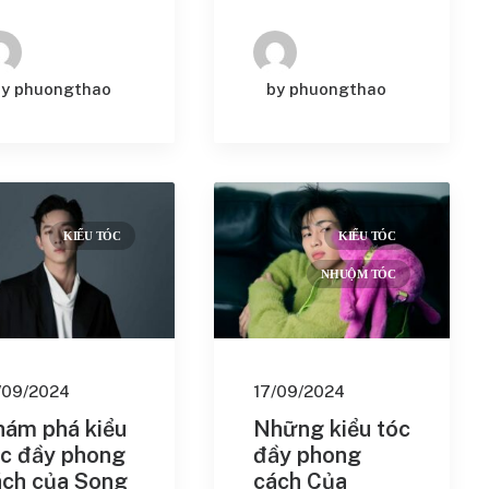
by phuongthao
by phuongthao
KIỂU TÓC
KIỂU TÓC
NHUỘM TÓC
/09/2024
17/09/2024
hám phá kiểu
Những kiểu tóc
óc đầy phong
đầy phong
ách của Song
cách Của