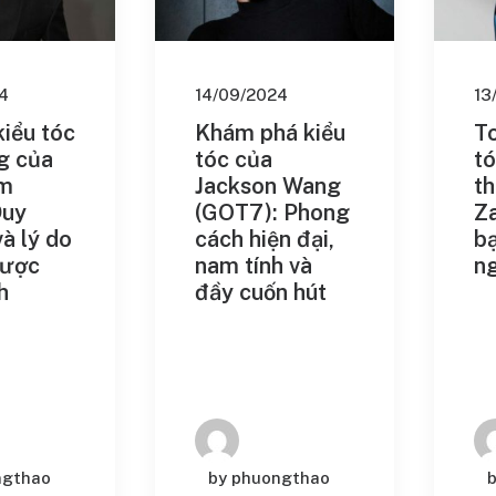
hố
Đẹp Để Đi Dạo
h Thoải Mái và
adour
4
14/09/2024
13
Tin
adour Uốn
iểu tóc
Khám phá kiểu
T
g của
tóc của
tó
ạm
Jackson Wang
t
adour: Vẻ Đẹp
Duy
(GOT7): Phong
Z
Hợp Hiện Đại
à lý do
cách hiện đại,
bạ
được
nam tính và
n
h
đầy cuốn hút
Hair
y Hair: Phong
g và Cá Tính
red Crop
not
ngthao
by phuongthao