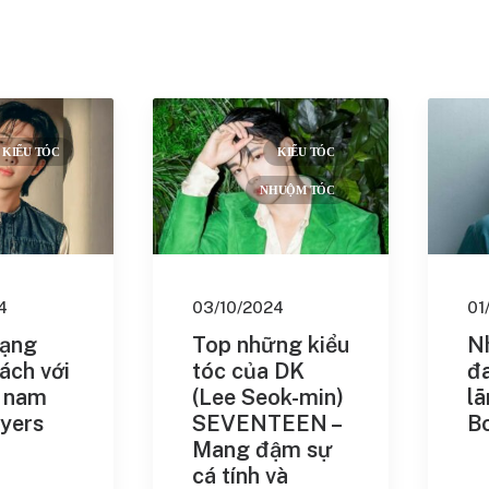
KIỂU TÓC
KIỂU TÓC
âu
(33)
NHUỘM TÓC
óc
(13)
9)
trai
(17)
4
03/10/2024
01
(18)
hạng
Top những kiểu
N
ách với
tóc của DK
đa
c nam
(Lee Seok-min)
l
yers
SEVENTEEN –
B
Mang đậm sự
cá tính và