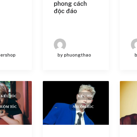
phong cách
độc đáo
024
(1)
024
(2)
24
(36)
bershop
by phuongthao
24
(131)
24
(85)
KIỂU TÓC
KIỂU TÓC
HUỘM TÓC
NHUỘM TÓC
ASTRO)
nam