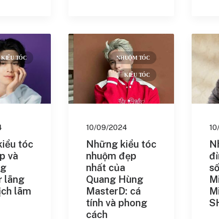
cut
cut Uốn
 đẹp
KIỂU TÓC
NHUỘM TÓC
KIỂU TÓC
owl Cut
àn Quốc
cho người bận
4
10/09/2024
10
iểu tóc
Những kiểu tóc
N
n
gắn gọn
p và
nhuộm đẹp
đỉ
ng
nhất của
số
ốn
 lãng
Quang Hùng
Mi
ịch lãm
MasterD: cá
Mi
ẹp
tính và phong
S
cách