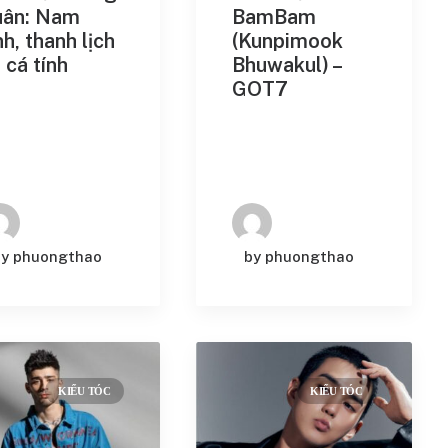
uân: Nam
BamBam
nh, thanh lịch
(Kunpimook
 cá tính
Bhuwakul) –
GOT7
by phuongthao
by phuongthao
KIỂU TÓC
KIỂU TÓC