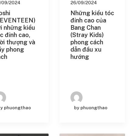
/09/2024
26/09/2024
oshi
Những kiểu tóc
SEVENTEEN)
đỉnh cao của
i những kiểu
Bang Chan
c đỉnh cao,
(Stray Kids)
ời thượng và
phong cách
ầy phong
dẫn đầu xu
ách
hướng
by phuongthao
by phuongthao