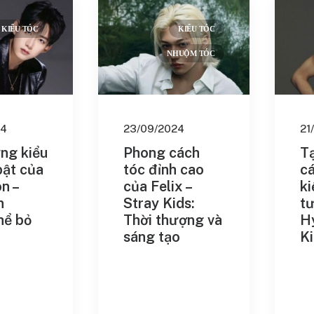
ong Cách Cổ
wk
KIỂU TÓC
KIỂU TÓC
Hiện Đại
NHUỘM TÓC
awk: Tóc Dài
 Đầu
24
23/09/2024
21
Cho Người Có
ng kiểu
Phong cách
T
 Cao
Cho Người Có
bật của
tóc đỉnh cao
c
n –
của Felix –
ki
Tin và Phong
Cho Người Có
n
Stray Kids:
t
ch
hể bỏ
Thời thượng và
Hy
Chọn Hoàn Hảo
Cạo Sát Phần
sáng tạo
Ki
 Bồng Bềnh
t Nhất năm
Cổ Điển Vượt
g Bao Giờ Lỗi
Dễ Chăm Sóc