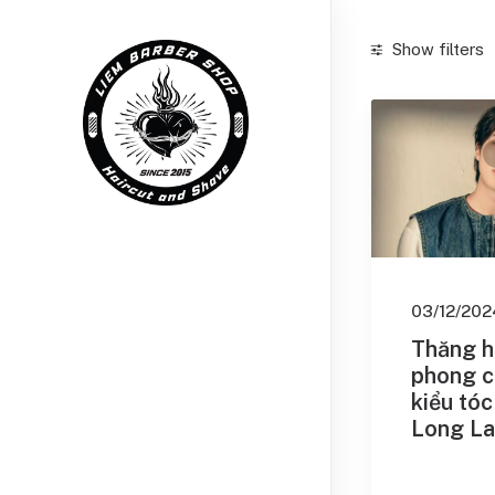
Show filters
Categories
Chăm sóc r
Chăm sóc t
Kiểu tóc
(18
Kiểu tóc bé 
03/12/202
Nhuộm tóc
Thăng 
phong c
Search
kiểu tó
Long La