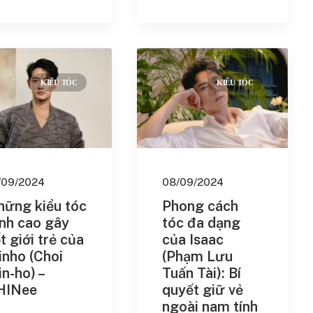
KIỂU TÓC
KIỂU TÓC
/09/2024
08/09/2024
hững kiểu tóc
Phong cách
nh cao gây
tóc đa dạng
t giới trẻ của
của Isaac
nho (Choi
(Phạm Lưu
n-ho) –
Tuấn Tài): Bí
HINee
quyết giữ vẻ
ngoài nam tính