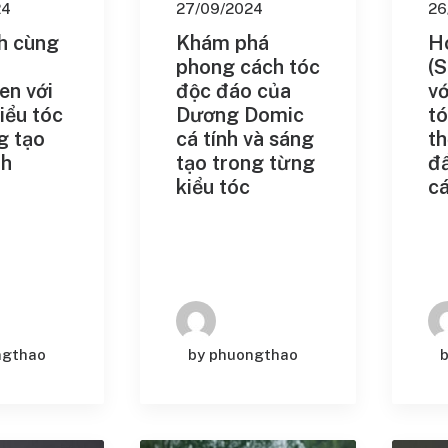
24
27/09/2024
26
h cùng
Khám phá
H
phong cách tóc
(
en với
độc đáo của
vớ
 Nam Mỹ Của
iểu tóc
Dương Domic
tó
g Nhiều Nhất
g tạo
cá tính và sáng
th
Nam Đẹp Được
nh
tạo trong từng
đ
ng Nhất
kiểu tóc
c
tóc nam giới
ỏe mạnh
 Quang Hùng
erD
and Tight
eague
ngthao
by phuongthao
un
 Bun: Sự Kết