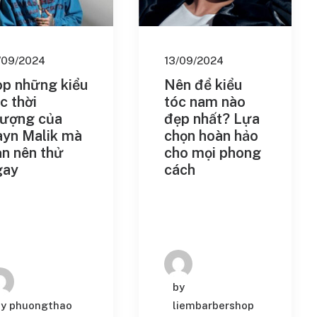
/09/2024
13/09/2024
op những kiểu
Nên để kiểu
c thời
tóc nam nào
hượng của
đẹp nhất? Lựa
ayn Malik mà
chọn hoàn hảo
n nên thử
cho mọi phong
gay
cách
by
by phuongthao
liembarbershop