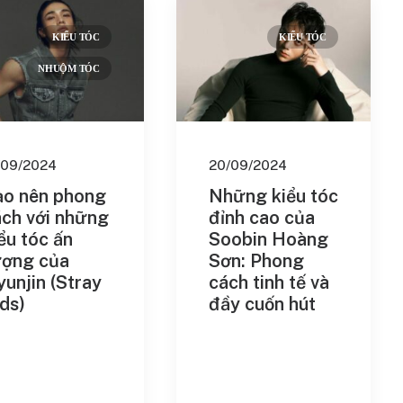
KIỂU TÓC
KIỂU TÓC
NHUỘM TÓC
/09/2024
20/09/2024
ạo nên phong
Những kiểu tóc
ách với những
đỉnh cao của
ểu tóc ấn
Soobin Hoàng
ượng của
Sơn: Phong
unjin (Stray
cách tinh tế và
ds)
đầy cuốn hút