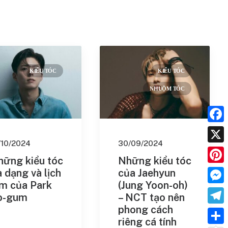
KIỂU TÓC
KIỂU TÓC
NHUỘM TÓC
Face
/10/2024
30/09/2024
X
hững kiểu tóc
Những kiểu tóc
Pinte
 dạng và lịch
của Jaehyun
ãm của Park
(Jung Yoon-oh)
Mess
o-gum
– NCT tạo nên
phong cách
Tele
riêng cá tính