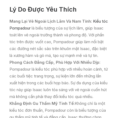
Lý Do Được Yêu Thích
Mang Lại Vẻ Ngoài Lịch Lãm Và Nam Tính:
Kiểu tóc
Pompadour
là biểu tượng của sự lịch lãm, giúp Isaac
toát lên vẻ ngoài trưởng thành và phong độ. Với phần
tóc trên được vuốt cao, Pompadour giúp làm nổi bật
các đường nét sắc sảo trên khuôn mặt Isaac, đặc biệt
là xương hàm và gò má, tạo sự mạnh mẽ và tự tin.
Phong Cách Đẳng Cấp, Phù Hợp Với Nhiều Dịp:
Pompadour là kiểu tóc phù hợp với nhiều hoàn cảnh, từ
các buổi tiệc trang trọng, sự kiện lớn đến những lần
xuất hiện trong các buổi họp báo. Sự đa dụng của kiểu
tóc này giúp Isaac luôn tỏa sáng với vẻ ngoài cuốn hút
mà không cần phải thay đổi kiểu tóc quá nhiều.
Khẳng Định Gu Thẩm Mỹ Tinh Tế:
Không chỉ là một
kiểu tóc đơn thuần, Pompadour còn là biểu tượng của
gu thẩm mỹ tinh tế và đẳng cấp. Isaac thường chọn