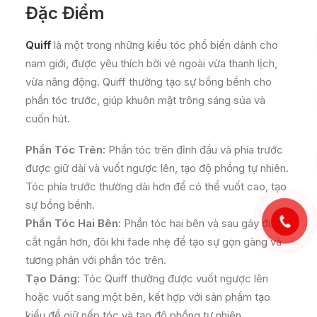
Đặc Điểm
Quiff
là một trong những kiểu tóc phổ biến dành cho
nam giới, được yêu thích bởi vẻ ngoài vừa thanh lịch,
vừa năng động. Quiff thường tạo sự bồng bềnh cho
phần tóc trước, giúp khuôn mặt trông sáng sủa và
cuốn hút.
Phần Tóc Trên:
Phần tóc trên đỉnh đầu và phía trước
được giữ dài và vuốt ngược lên, tạo độ phồng tự nhiên.
Tóc phía trước thường dài hơn để có thể vuốt cao, tạo
sự bồng bềnh.
Phần Tóc Hai Bên:
Phần tóc hai bên và sau gáy được
cắt ngắn hơn, đôi khi fade nhẹ để tạo sự gọn gàng và
tương phản với phần tóc trên.
Tạo Dáng:
Tóc Quiff thường được vuốt ngược lên
hoặc vuốt sang một bên, kết hợp với sản phẩm tạo
kiểu để giữ nếp tóc và tạo độ phồng tự nhiên.