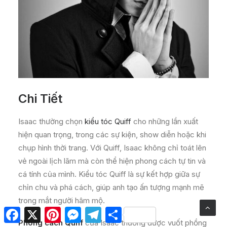
Chi Tiết
Isaac thường chọn
kiểu tóc Quiff
cho những lần xuất
hiện quan trọng, trong các sự kiện, show diễn hoặc khi
chụp hình thời trang. Với Quiff, Isaac không chỉ toát lên
vẻ ngoài lịch lãm mà còn thể hiện phong cách tự tin và
cá tính của mình. Kiểu tóc Quiff là sự kết hợp giữa sự
chỉn chu và phá cách, giúp anh tạo ấn tượng mạnh mẽ
trong mắt người hâm mộ.
Facebook
X
Pinterest
Messenger
Telegram
Share
Phong cách Quiff
của Isaac thường được vuốt phồng