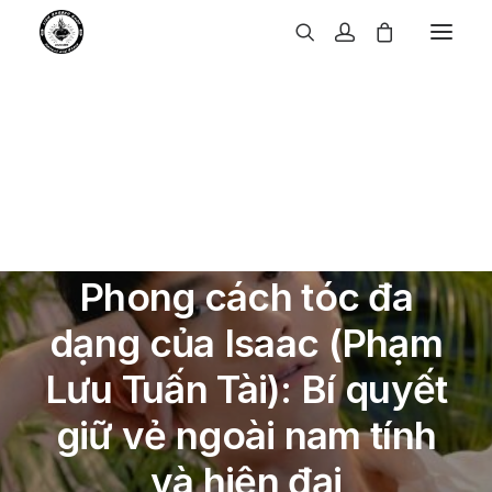
In
Kiểu tóc
Phong cách tóc đa
dạng của Isaac (Phạm
Lưu Tuấn Tài): Bí quyết
giữ vẻ ngoài nam tính
và hiện đại