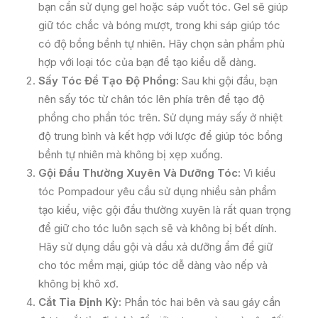
bạn cần sử dụng gel hoặc sáp vuốt tóc. Gel sẽ giúp
giữ tóc chắc và bóng mượt, trong khi sáp giúp tóc
có độ bồng bềnh tự nhiên. Hãy chọn sản phẩm phù
hợp với loại tóc của bạn để tạo kiểu dễ dàng.
Sấy Tóc Để Tạo Độ Phồng:
Sau khi gội đầu, bạn
nên sấy tóc từ chân tóc lên phía trên để tạo độ
phồng cho phần tóc trên. Sử dụng máy sấy ở nhiệt
độ trung bình và kết hợp với lược để giúp tóc bồng
bềnh tự nhiên mà không bị xẹp xuống.
Gội Đầu Thường Xuyên Và Dưỡng Tóc:
Vì kiểu
tóc Pompadour yêu cầu sử dụng nhiều sản phẩm
tạo kiểu, việc gội đầu thường xuyên là rất quan trọng
để giữ cho tóc luôn sạch sẽ và không bị bết dính.
Hãy sử dụng dầu gội và dầu xả dưỡng ẩm để giữ
cho tóc mềm mại, giúp tóc dễ dàng vào nếp và
không bị khô xơ.
Cắt Tỉa Định Kỳ:
Phần tóc hai bên và sau gáy cần