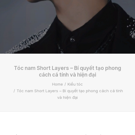
Tóc nam Short Layers – Bí quyết tạo phong
cách cá tính và hiện đại
Home
Kiểu tóc
Tóc nam Short Layers – Bí quyết tạo phong cách cá tính
và hiện đại