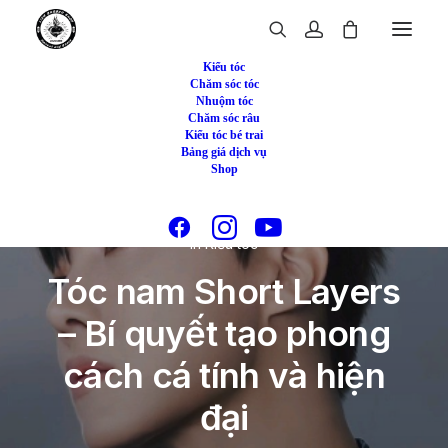
Kiểu tóc
Chăm sóc tóc
Nhuộm tóc
Chăm sóc râu
Kiểu tóc bé trai
Bảng giá dịch vụ
Shop
In
Kiểu tóc
Tóc nam Short Layers
– Bí quyết tạo phong
cách cá tính và hiện
đại