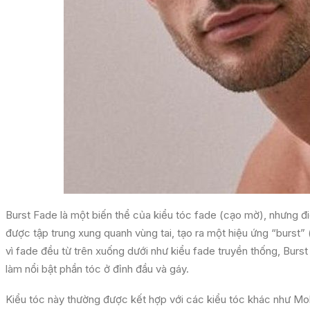
Burst Fade là một biến thể của kiểu tóc fade (cạo mờ), nhưng đ
được tập trung xung quanh vùng tai, tạo ra một hiệu ứng “burst” (
vì fade đều từ trên xuống dưới như kiểu fade truyền thống, Bur
làm nổi bật phần tóc ở đỉnh đầu và gáy.
Kiểu tóc này thường được kết hợp với các kiểu tóc khác như M