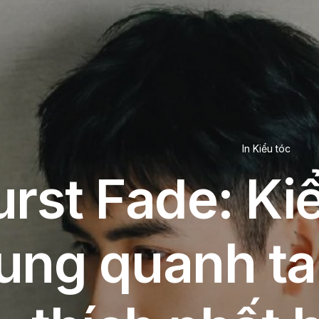
In
Kiểu tóc
urst Fade: Ki
ung quanh ta