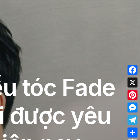
ểu tóc Fade
Face
X
i được yêu
Pinte
Mess
Tele