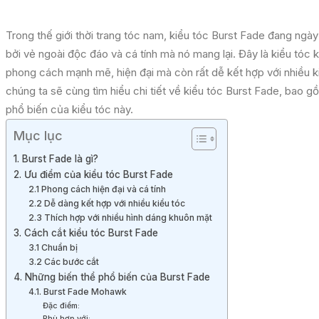
Trong thế giới thời trang tóc nam, kiểu tóc Burst Fade đang ng
bởi vẻ ngoài độc đáo và cá tính mà nó mang lại. Đây là kiểu tóc 
phong cách mạnh mẽ, hiện đại mà còn rất dễ kết hợp với nhiều ki
chúng ta sẽ cùng tìm hiểu chi tiết về kiểu tóc Burst Fade, bao 
phổ biến của kiểu tóc này.
Mục lục
1. Burst Fade là gì?
2. Ưu điểm của kiểu tóc Burst Fade
2.1 Phong cách hiện đại và cá tính
2.2 Dễ dàng kết hợp với nhiều kiểu tóc
2.3 Thích hợp với nhiều hình dáng khuôn mặt
3. Cách cắt kiểu tóc Burst Fade
3.1 Chuẩn bị
3.2 Các bước cắt
4. Những biến thể phổ biến của Burst Fade
4.1. Burst Fade Mohawk
Đặc điểm:
Phù hợp với: