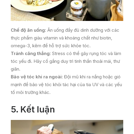
C
hế độ ăn uống:
Ăn uống đầy đủ dinh dưỡng với các
thực phẩm giàu vitamin và khoáng chất như biotin,
omega-3, kẽm để hỗ trợ sức khỏe tóc.
Tránh căng thẳng:
Stress có thể gây rụng tóc và làm
tóc yếu đi. Hãy cố gắng duy trì tinh thần thoải mái, thư
giãn.
Bảo vệ tóc khi ra ngoài:
Đội mũ khi ra nắng hoặc gió
mạnh để bảo vệ tóc khỏi tác hại của tia UV và các yếu
tố môi trường khác.
5. Kết luận