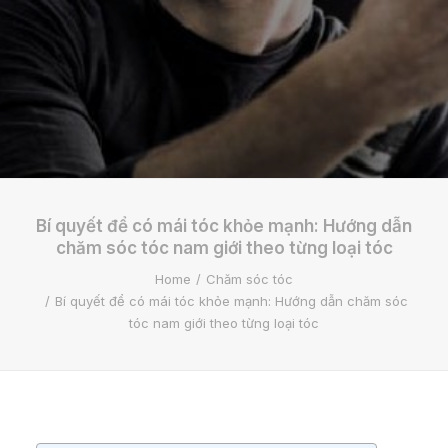
Bí quyết để có mái tóc khỏe mạnh: Hướng dẫn
chăm sóc tóc nam giới theo từng loại tóc
Home
Chăm sóc tóc
Bí quyết để có mái tóc khỏe mạnh: Hướng dẫn chăm sóc
tóc nam giới theo từng loại tóc