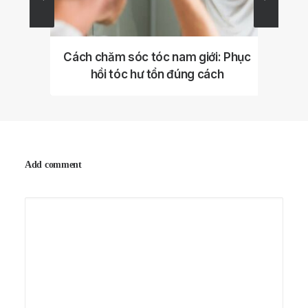
i: Phục
Cách chăm sóc tóc nam khi tẩy
Dưỡ
ch
tóc: Hướng dẫn chi tiết để giữ tóc
qu
khỏe mạnh và đẹp
Add comment