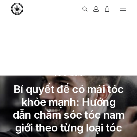
In
Chăm sóc tóc
Bí quyết để có mái tóc
khỏe mạnh: Hướng
dẫn chăm sóc tóc nam
giới theo từng loại tóc