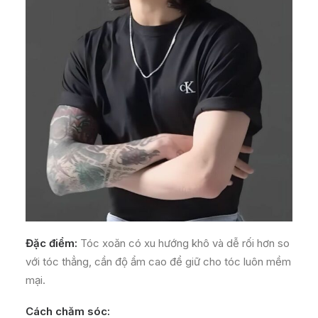
Đặc điểm:
Tóc xoăn có xu hướng khô và dễ rối hơn so
với tóc thẳng, cần độ ẩm cao để giữ cho tóc luôn mềm
mại.
Cách chăm sóc: