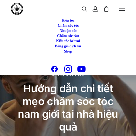
Kiểu tóc
Chăm sóc tóc
Nhuộm tóc
Chăm sóc râu
Kiểu tóc bé trai
Bảng giá dịch vụ
Shop
In
Chăm sóc tóc
Hướng dẫn chi tiết
mẹo chăm sóc tóc
nam giới tai nhà hiệu
quả