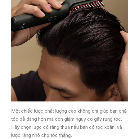
Một chiếc lược chất lượng cao không chỉ giúp bạn chải
tóc dễ dàng hơn mà còn giảm nguy cơ gãy rụng tóc.
Hãy chọn lược có răng thưa nếu bạn có tóc xoăn, và
lược răng nhỏ cho tóc thẳng.