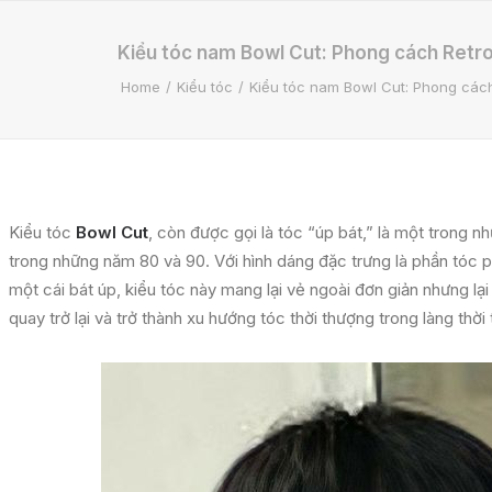
Kiểu tóc nam Bowl Cut: Phong cách Retro 
Home
Kiểu tóc
Kiểu tóc nam Bowl Cut: Phong cách
Kiểu tóc
Bowl Cut
, còn được gọi là tóc “úp bát,” là một trong n
trong những năm 80 và 90. Với hình dáng đặc trưng là phần tóc 
một cái bát úp, kiểu tóc này mang lại vẻ ngoài đơn giản nhưng l
quay trở lại và trở thành xu hướng tóc thời thượng trong làng thời 