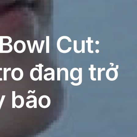
Bowl Cut:
ro đang trở
y bão