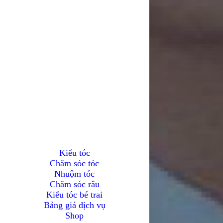
Kiểu tóc
Chăm sóc tóc
Nhuộm tóc
Chăm sóc râu
Kiểu tóc bé trai
Bảng giá dịch vụ
Shop