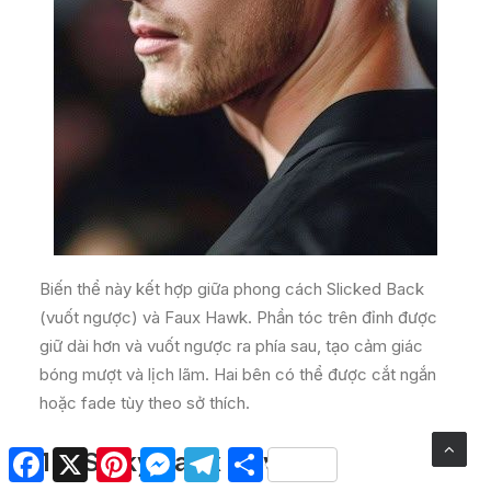
Biến thể này kết hợp giữa phong cách Slicked Back
(vuốt ngược) và Faux Hawk. Phần tóc trên đỉnh được
giữ dài hơn và vuốt ngược ra phía sau, tạo cảm giác
bóng mượt và lịch lãm. Hai bên có thể được cắt ngắn
hoặc fade tùy theo sở thích.
Facebook
X
Pinterest
Messenger
Telegram
Share
12.
Spiky Faux Hawk