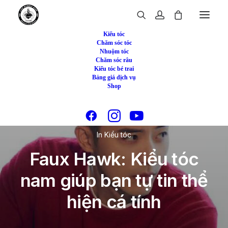
Kiểu tóc
Chăm sóc tóc
Nhuộm tóc
Chăm sóc râu
Kiểu tóc bé trai
Bảng giá dịch vụ
Shop
In
Kiểu tóc
Faux Hawk: Kiểu tóc
nam giúp bạn tự tin thể
hiện cá tính