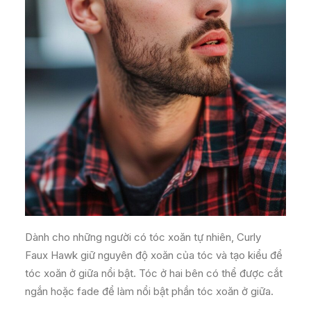
Dành cho những người có tóc xoăn tự nhiên, Curly
Faux Hawk giữ nguyên độ xoăn của tóc và tạo kiểu để
tóc xoăn ở giữa nổi bật. Tóc ở hai bên có thể được cắt
ngắn hoặc fade để làm nổi bật phần tóc xoăn ở giữa.