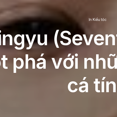
In
Kiểu tóc
ngyu (Seven
t phá với nhữ
cá tí