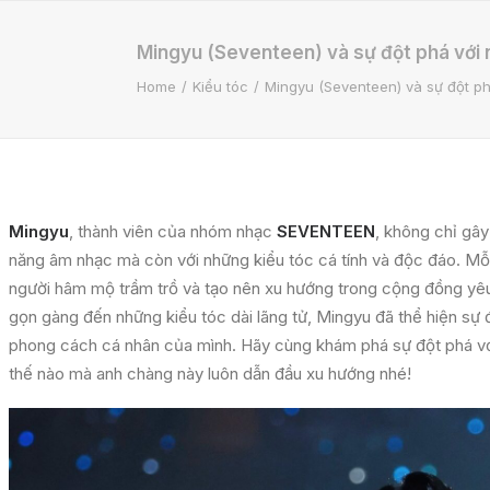
Mingyu (Seventeen) và sự đột phá với n
Home
Kiểu tóc
Mingyu (Seventeen) và sự đột ph
Mingyu
, thành viên của nhóm nhạc
SEVENTEEN
, không chỉ gây 
năng âm nhạc mà còn với những kiểu tóc cá tính và độc đáo. Mỗi 
người hâm mộ trầm trồ và tạo nên xu hướng trong cộng đồng yêu
gọn gàng đến những kiểu tóc dài lãng tử, Mingyu đã thể hiện sự
phong cách cá nhân của mình. Hãy cùng khám phá sự đột phá v
thế nào mà anh chàng này luôn dẫn đầu xu hướng nhé!