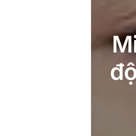
Mi
độ