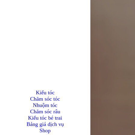
Kiểu tóc
Chăm sóc tóc
Nhuộm tóc
Chăm sóc râu
Kiểu tóc bé trai
Bảng giá dịch vụ
Shop