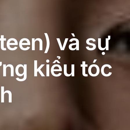
teen) và sự
ng kiểu tóc
nh