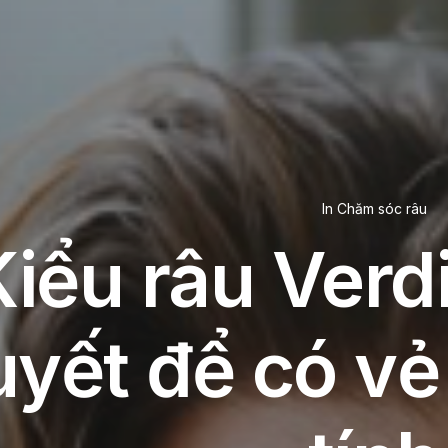
In
Chăm sóc râu
Kiểu râu Verdi
uyết để có v