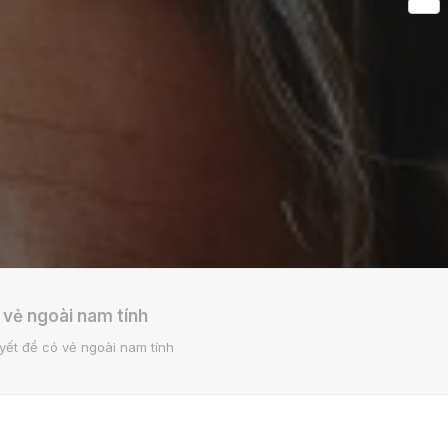
Share
 vẻ ngoài nam tính
uyết để có vẻ ngoài nam tính