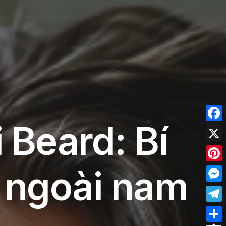
 Beard: Bí
Face
X
ẻ ngoài nam
Pinte
Mess
Tele