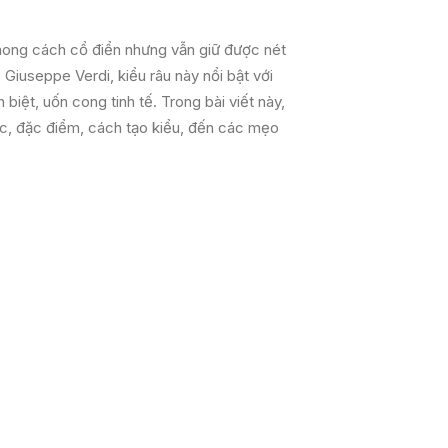
phong cách cổ điển nhưng vẫn giữ được nét
 Giuseppe Verdi, kiểu râu này nổi bật với
biệt, uốn cong tinh tế. Trong bài viết này,
gốc, đặc điểm, cách tạo kiểu, đến các mẹo