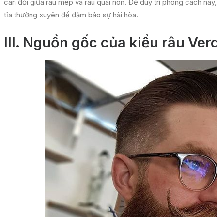
cân đối giữa râu mép và râu quai nón. Để duy trì phong cách này
tỉa thường xuyên để đảm bảo sự hài hòa.
III.
Nguồn gốc của kiểu râu Verd