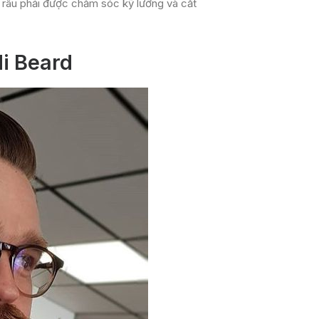
, râu phải được chăm sóc kỹ lưỡng và cắt
i Beard