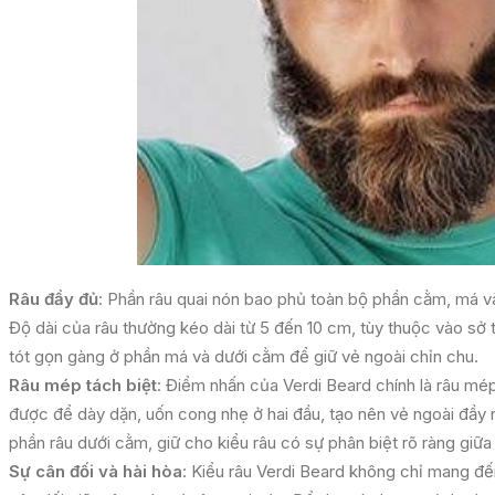
Râu đầy đủ
: Phần râu quai nón bao phủ toàn bộ phần cằm, má v
Độ dài của râu thường kéo dài từ 5 đến 10 cm, tùy thuộc vào sở 
tót gọn gàng ở phần má và dưới cằm để giữ vẻ ngoài chỉn chu.
Râu mép tách biệt
: Điểm nhấn của Verdi Beard chính là râu mép
được để dày dặn, uốn cong nhẹ ở hai đầu, tạo nên vẻ ngoài đầy
phần râu dưới cằm, giữ cho kiểu râu có sự phân biệt rõ ràng giữa
Sự cân đối và hài hòa
: Kiểu râu Verdi Beard không chỉ mang đ