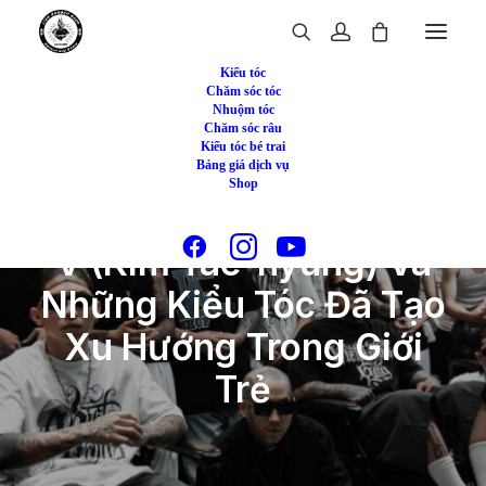
Kiểu tóc
Chăm sóc tóc
Nhuộm tóc
Chăm sóc râu
Kiểu tóc bé trai
Bảng giá dịch vụ
Shop
V (Kim Tae-hyung) Và
Những Kiểu Tóc Đã Tạo
Xu Hướng Trong Giới
Trẻ