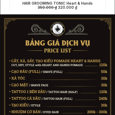
HAIR GROOMING TONIC Heart & Hands
Giá
Giá
350.000
THÊM VÀO GIỎ HÀNG
₫
320.000
₫
gốc
hiện
là:
tại
350.000 ₫.
là:
320.000 ₫.