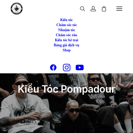
Kiểu tóc
Chăm sóc tóc
Nhuộm tóc
Chăm sóc râu
Kiểu tóc bé trai
Bảng giá dịch vụ
Shop
Kiểu Tóc Pompadour