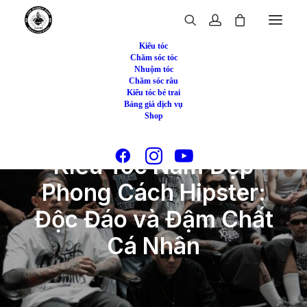
Kiểu tóc
Chăm sóc tóc
Nhuộm tóc
Chăm sóc râu
Kiểu tóc bé trai
Bảng giá dịch vụ
Shop
Kiểu Tóc Nam Đẹp
Phong Cách Hipster:
Độc Đáo và Đậm Chất
Cá Nhân