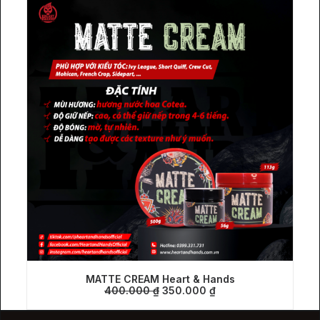
MATTE CREAM Heart & Hands
Giá
Giá
400.000
THÊM VÀO GIỎ HÀNG
₫
350.000
₫
gốc
hiện
là:
tại